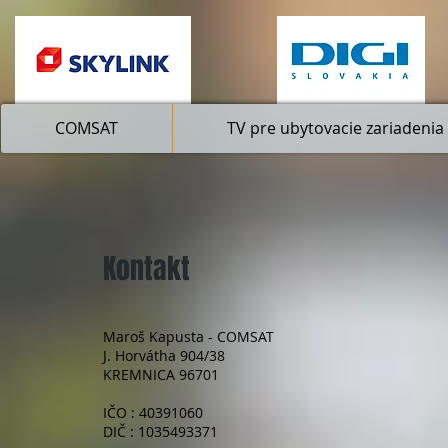
COMSAT
TV pre ubytovacie zariadenia
Kontakt
Maroš Kapusta - COMSAT
J. Horvátha 904/38
KREMNICA 96701
IČO : 40391060
DIČ : 1035493371