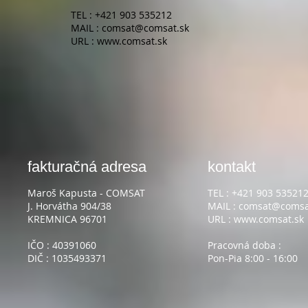
TEL : +421 903 535212
MAIL :
comsat@comsat.sk
URL :
www.comsat.sk
fakturačná adresa
kontakt
Maroš Kapusta - COMSAT
TEL : +421 903 53521
J. Horvátha 904/38
MAIL :
comsat@comsa
KREMNICA 96701
URL :
www.comsat.sk
IČO : 40391060
Pracovná doba :
DIČ : 1035493371
Pon-Pia 8:00 - 16:00